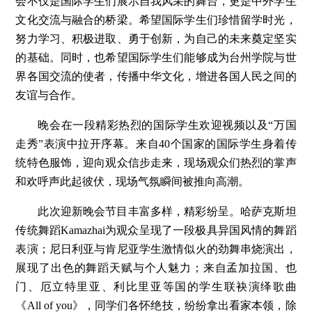
会不仅是国际学生们展示自我风采的舞台，更是中外学生
文化交流与融合的桥梁。希望国际学生们珍惜留学时光，
努力学习、积极进取、勇于创新，为自己的未来奠定坚实
的基础。同时，也希望国际学生们能够成为台州学院与世
界各国交流的使者，传播中华文化，增进各国人民之间的
友谊与合作。
晚会在一段精彩热烈的国际学生欢迎视频以及“万国
走秀”表演中拉开序幕。来自40个国家的国际学生身着传
统特色服饰，迎向观众信步走来，现场观众们热烈的掌声
和欢呼声此起彼伏，现场气氛瞬间被推向高潮。
此次迎新晚会节目丰富多样，精彩纷呈。哈萨克斯坦
传统舞蹈Kamazhai为观众呈现了一段极具异国风情的舞蹈
表演；尼日利亚与肯尼亚学生激情似火的劲舞串烧演出，
展现了出色的舞蹈天赋与个人魅力；来自孟加拉国、也
门、厄立特里亚、利比里亚等国的学生联袂演绎歌曲
《All of you》，同学们各怀绝技，纷纷拿出看家本领，除