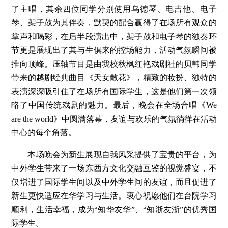
了主唱，其余四位同学分别使用乌德琴、电吉他、电子
琴、架子鼓为其伴奏，默契的配合赢得了在场所有观众的
掌声和喝彩，在后半段演出中，架子鼓和电子琴的独奏环
节更是展现出了其与生俱来的控场能力，活动气氛瞬间被
推向顶峰。压轴节目是由我校秋枫红艳戏剧社的贝韩同学
带来的越剧经典曲目《天女散花》，精致的妆扮、独特的
表演深深吸引住了在场所有国际学生，这是他们第一次领
略了中国传统戏剧的魅力。最后，晚会在全场合唱《We
are the world》中圆满落幕，友谊与欢乐的气氛徜徉在活动
中心的每个角落。
本场晚会为新生展现自我风采提供了宝贵的平台，为
中外学生带来了一场东西方文化交融互鉴的视觉盛宴，不
仅增进了国际学生间以及中外学生间的友谊，而且促进了
新生更快适应在华学习与生活。衷心祝愿他们在台院学习
顺利，生活幸福，成为“知华友华”、“知浙友浙”的优秀国
际学生。